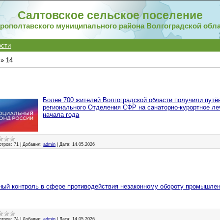
Салтовское сельское поселение
рополтавского муниципального района Волгоградской обл
ости
»
14
Более 700 жителей Волгоградской области получили путё
регионального Отделения СФР на санаторно-курортное ле
начала года
отров:
71
|
Добавил:
admin
|
Дата:
14.05.2026
ый контроль в сфере противодействия незаконному обороту промышле
отров:
74
|
Добавил:
admin
|
Дата:
14.05.2026