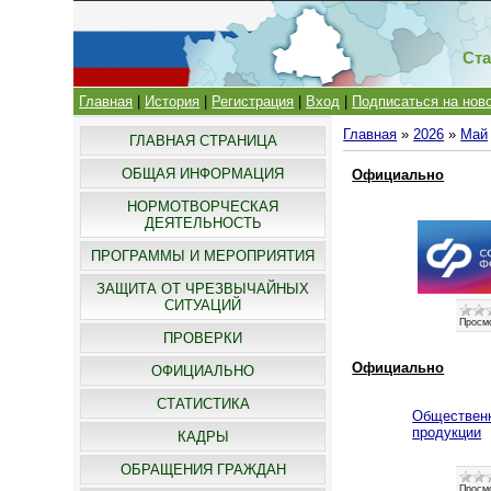
Ста
Главная
|
История
|
Регистрация
|
Вход
|
Подписаться на нов
Главная
»
2026
»
Май
ГЛАВНАЯ СТРАНИЦА
ОБЩАЯ ИНФОРМАЦИЯ
Официально
НОРМОТВОРЧЕСКАЯ
ДЕЯТЕЛЬНОСТЬ
ПРОГРАММЫ И МЕРОПРИЯТИЯ
ЗАЩИТА ОТ ЧРЕЗВЫЧАЙНЫХ
СИТУАЦИЙ
Просм
ПРОВЕРКИ
Официально
ОФИЦИАЛЬНО
СТАТИСТИКА
Общественн
продукции
КАДРЫ
ОБРАЩЕНИЯ ГРАЖДАН
Просм