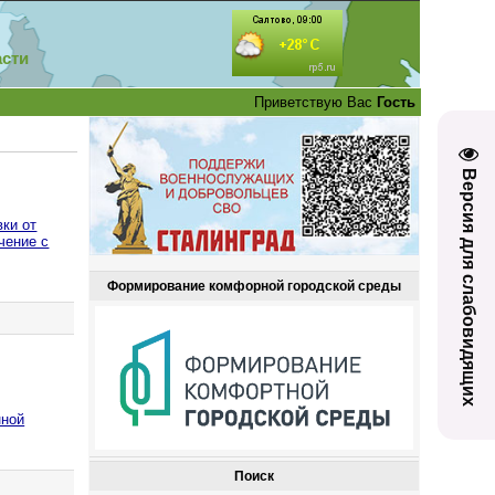
асти
Приветствую Вас
Гость
Версия для слабовидящих
вки от
чение с
Формирование комфорной городской среды
нной
Поиск