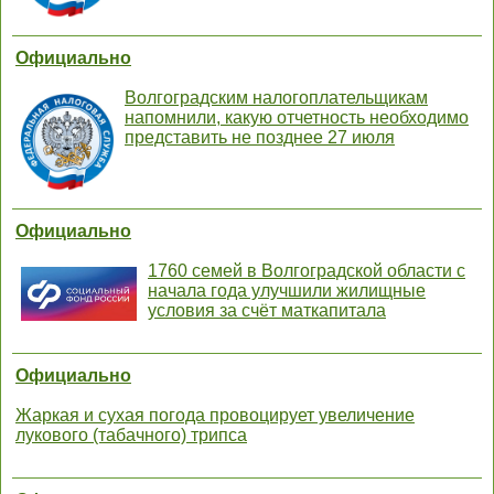
Официально
Волгоградским налогоплательщикам
напомнили, какую отчетность необходимо
представить не позднее 27 июля
Официально
1760 семей в Волгоградской области с
начала года улучшили жилищные
условия за счёт маткапитала
Официально
Жаркая и сухая погода провоцирует увеличение
лукового (табачного) трипса