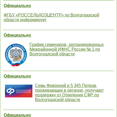
Официально
ФГБУ «РОССЕЛЬХОЗЦЕНТР» по Волгоградской
области информирует
Официально
График семинаров, запланированных
Межрайонной ИФНС России № 1 по
Волгоградской области
Официально
Семь Февроний и 5 345 Петров,
проживающих в регионе, получают
поддержку от Отделения СФР по
Волгоградской области
Официально