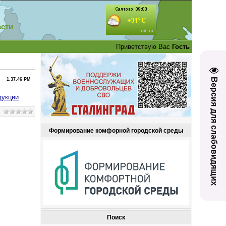
асти
Приветствую Вас
Гость
Версия для слабовидящих
1.37.46 PM
дукции
Формирование комфорной городской среды
Поиск