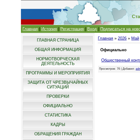
Ста
Главная
|
История
|
Регистрация
|
Вход
|
Подписаться на нов
Главная
»
2026
»
Май
ГЛАВНАЯ СТРАНИЦА
ОБЩАЯ ИНФОРМАЦИЯ
Официально
НОРМОТВОРЧЕСКАЯ
Общественный конт
ДЕЯТЕЛЬНОСТЬ
Просмотров
: 76 |
Добавил
:
ad
ПРОГРАММЫ И МЕРОПРИЯТИЯ
ЗАЩИТА ОТ ЧРЕЗВЫЧАЙНЫХ
СИТУАЦИЙ
ПРОВЕРКИ
ОФИЦИАЛЬНО
СТАТИСТИКА
КАДРЫ
ОБРАЩЕНИЯ ГРАЖДАН