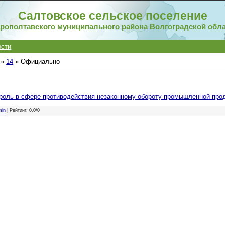
Салтовское сельское поселение
рополтавского муниципального района Волгоградской обл
ости
»
14
» Официально
роль в сфере противодействия незаконному обороту промышленной про
min
|
Рейтинг
:
0.0
/
0