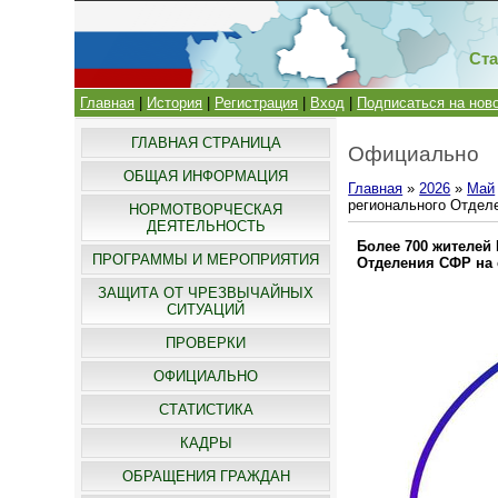
Ста
Главная
|
История
|
Регистрация
|
Вход
|
Подписаться на нов
ГЛАВНАЯ СТРАНИЦА
Официально
ОБЩАЯ ИНФОРМАЦИЯ
Главная
»
2026
»
Май
регионального Отделе
НОРМОТВОРЧЕСКАЯ
ДЕЯТЕЛЬНОСТЬ
Более 700 жителей
ПРОГРАММЫ И МЕРОПРИЯТИЯ
Отделения СФР на 
ЗАЩИТА ОТ ЧРЕЗВЫЧАЙНЫХ
СИТУАЦИЙ
ПРОВЕРКИ
ОФИЦИАЛЬНО
СТАТИСТИКА
КАДРЫ
ОБРАЩЕНИЯ ГРАЖДАН