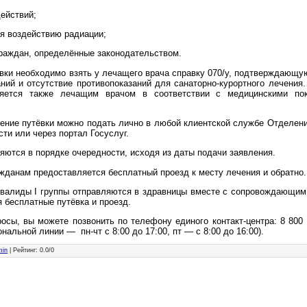
действий;
ся воздействию радиации;
 граждан, определённые законодательством.
вки необходимо взять у лечащего врача справку 070/у, подтверждающу
ний и отсутствие противопоказаний для санаторно-курортного лечения
ляется также лечащим врачом в соответствии с медицинскими пок
ение путёвки можно подать лично в любой клиентской службе Отделен
ти или через портал Госуслуг.
яются в порядке очередности, исходя из даты подачи заявления.
жданам предоставляется бесплатный проезд к месту лечения и обратно.
нвалиды I группы отправляются в здравницы вместе с сопровождающи
 бесплатные путёвка и проезд.
осы, вы можете позвонить по телефону единого контакт-центра: 8 800 
нальной линии — пн-чт с 8:00 до 17:00, пт — с 8:00 до 16:00).
min
|
Рейтинг
:
0.0
/
0