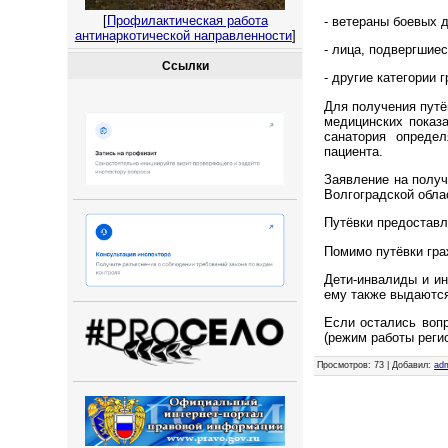
[
Профилактическая работа
- ветераны боевых 
антинаркотической направленности
]
- лица, подвергшие
Ссылки
- другие категории
Для получения путё
медицинских показа
санатория опреде
пациента.
Заявление на получ
Волгоградской облас
Путёвки предоставл
Помимо путёвки гра
Дети-инвалиды и и
ему также выдаются
Если остались вопр
(режим работы регио
Просмотров
: 73 |
Добавил
:
ad