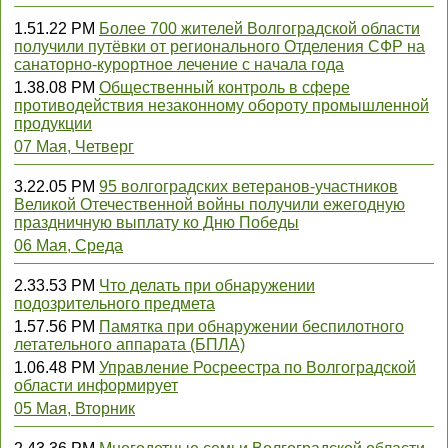
1.51.22 PM
Более 700 жителей Волгоградской области
получили путёвки от регионального Отделения СФР на
санаторно-курортное лечение с начала года
1.38.08 PM
Общественный контроль в сфере
противодействия незаконному обороту промышленной
продукции
07 Мая, Четверг
3.22.05 PM
95 волгоградских ветеранов-участников
Великой Отечественной войны получили ежегодную
праздничную выплату ко Дню Победы
06 Мая, Среда
2.33.53 PM
Что делать при обнаружении
подозрительного предмета
1.57.56 PM
Памятка при обнаружении беспилотного
летательного аппарата (БПЛА)
1.06.48 PM
Управление Росреестра по Волгоградской
области информирует
05 Мая, Вторник