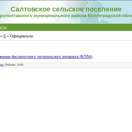
Салтовское сельское поселение
рополтавского муниципального района Волгоградской обл
ости
»
6
» Официально
жении беспилотного летательного аппарата (БПЛА)
min
|
Рейтинг
:
0.0
/
0