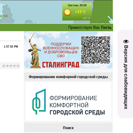
асти
Приветствую Вас
Гость
Версия для слабовидящих
1.57.52 PM
Формирование комфорной городской среды
Поиск