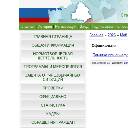
Ста
Главная
|
История
|
Регистрация
|
Вход
|
Подписаться на нов
Главная
»
2026
»
Май
ГЛАВНАЯ СТРАНИЦА
ОБЩАЯ ИНФОРМАЦИЯ
Официально
НОРМОТВОРЧЕСКАЯ
Памятка при обнару
ДЕЯТЕЛЬНОСТЬ
Просмотров
: 83 |
Добавил
:
ad
ПРОГРАММЫ И МЕРОПРИЯТИЯ
ЗАЩИТА ОТ ЧРЕЗВЫЧАЙНЫХ
СИТУАЦИЙ
ПРОВЕРКИ
ОФИЦИАЛЬНО
СТАТИСТИКА
КАДРЫ
ОБРАЩЕНИЯ ГРАЖДАН