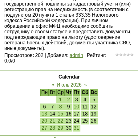
государственной пошлины за кадастровый учет и (или)
регистрацию прав на недвижимость (в соответствии с
подпунктом 20 пункта 1 статьи 333.35 Налогового
кодекса Российской Федерации). При личном
обращении в офис МФЦ необходимо сообщить
сотруднику о своем статусе и предоставить документы,
подтверждающие право на льготу (удостоверение
ветерана боевых действий, документы участника СВО,
иные документы).
Просмотров
:
202
|
Добавил
:
admin
|
Рейтинг
:
0.0
/
0
Calendar
«
Июль 2026
»
Пн
Вт
Ср
Чт
Пт
Сб
Вс
1
2
3
4
5
6
7
8
9
10
11
12
13
14
15
16
17
18
19
20
21
22
23
24
25
26
27
28
29
30
31