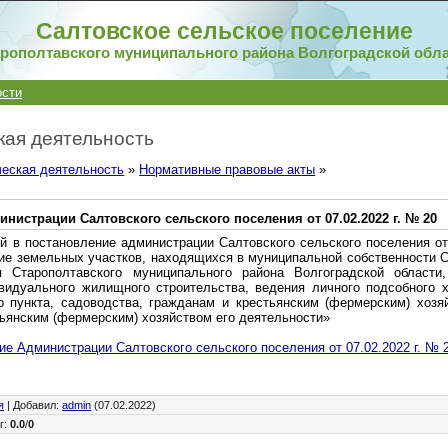
Салтовское сельское поселение
рополтавского муниципального района Волгоградской обл
ости
ая деятельность
еская деятельность
»
Нормативные правовые акты
»
нистрации Салтовского сельского поселения от 07.02.2022 г. № 20
й в постановление администрации Салтовского сельского поселения от
е земельных участков, находящихся в муниципальной собственности С
я Старополтавского муниципального района Волгоградской области
идуального жилищного строительства, ведения личного подсобного х
о пункта, садоводства, гражданам и крестьянским (фермерским) хозя
ьянским (фермерским) хозяйством его деятельности»
е Администрации Салтовского сельского поселения от 07.02.2022 г. № 
я
|
Добавил
:
admin
(07.02.2022)
г
:
0.0
/
0