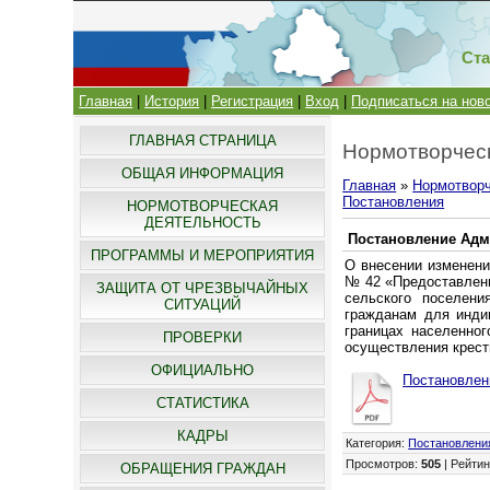
Ста
Главная
|
История
|
Регистрация
|
Вход
|
Подписаться на нов
ГЛАВНАЯ СТРАНИЦА
Нормотворческ
ОБЩАЯ ИНФОРМАЦИЯ
Главная
»
Нормотворч
Постановления
НОРМОТВОРЧЕСКАЯ
ДЕЯТЕЛЬНОСТЬ
Постановление Адми
ПРОГРАММЫ И МЕРОПРИЯТИЯ
О внесении изменени
№ 42 «Предоставлени
ЗАЩИТА ОТ ЧРЕЗВЫЧАЙНЫХ
сельского поселени
СИТУАЦИЙ
гражданам для индив
границах населенног
ПРОВЕРКИ
осуществления крест
ОФИЦИАЛЬНО
Постановлени
СТАТИСТИКА
КАДРЫ
Категория
:
Постановлени
Просмотров
:
505
|
Рейтин
ОБРАЩЕНИЯ ГРАЖДАН