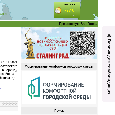
асти
Приветствую Вас
Гость
Версия для слабовидящих
 01.11.2021
алтовского
Формирование комфорной городской среды
, в аренду
озяйства в
йствам для
20
Поиск