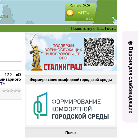
асти
Приветствую Вас
Гость
Версия для слабовидящих
2
 № 12.2
«О
нитарного
Формирование комфорной городской среды
ТЬ
Поиск