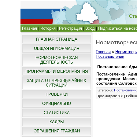
Ста
Главная
|
История
|
Регистрация
|
Вход
|
Подписаться на нов
ГЛАВНАЯ СТРАНИЦА
Нормотворческ
ОБЩАЯ ИНФОРМАЦИЯ
Главная
»
Нормотворч
Постановления
НОРМОТВОРЧЕСКАЯ
ДЕЯТЕЛЬНОСТЬ
Постановление Адми
ПРОГРАММЫ И МЕРОПРИЯТИЯ
Постановление Адм
проведении Месячн
ЗАЩИТА ОТ ЧРЕЗВЫЧАЙНЫХ
состояния Салтовск
СИТУАЦИЙ
Категория
:
Постановлени
ПРОВЕРКИ
Просмотров
:
898
|
Рейтин
ОФИЦИАЛЬНО
СТАТИСТИКА
КАДРЫ
ОБРАЩЕНИЯ ГРАЖДАН