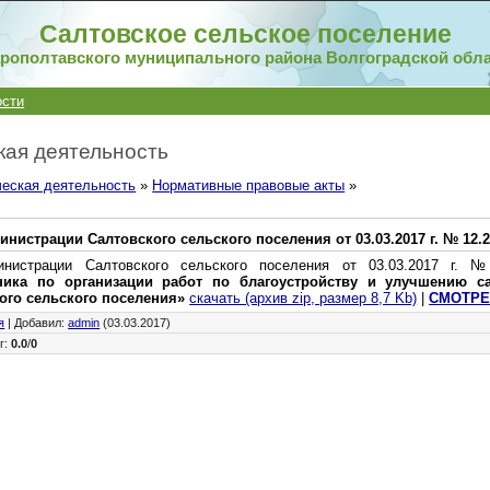
Салтовское сельское поселение
рополтавского муниципального района Волгоградской обл
ости
ая деятельность
еская деятельность
»
Нормативные правовые акты
»
нистрации Салтовского сельского поселения от 03.03.2017 г. № 12.
инистрации Салтовского сельского поселения от 03.03.2017 г.
ика по организации работ по благоустройству и улучшению са
ого сельского поселения»
скачать (архив zip, размер 8,7 Kb)
|
СМОТРЕ
я
|
Добавил
:
admin
(03.03.2017)
г
:
0.0
/
0